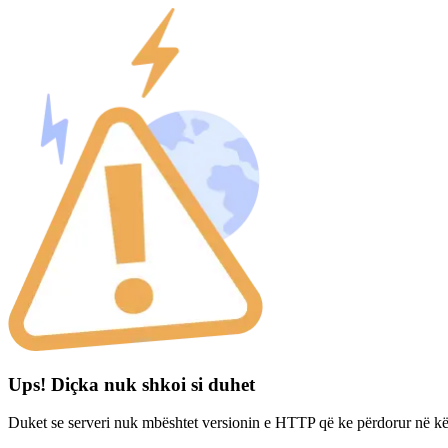
Ups! Diçka nuk shkoi si duhet
Duket se serveri nuk mbështet versionin e HTTP që ke përdorur në kë