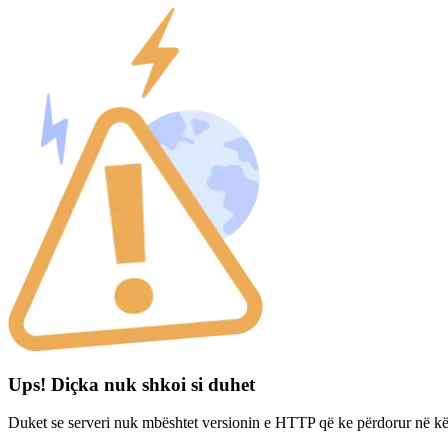
Ups! Diçka nuk shkoi si duhet
Duket se serveri nuk mbështet versionin e HTTP që ke përdorur në kë