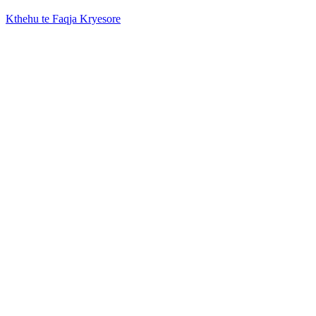
Kthehu te Faqja Kryesore