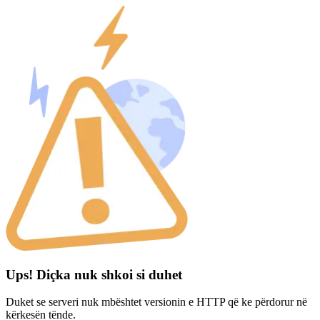
Ups! Diçka nuk shkoi si duhet
Duket se serveri nuk mbështet versionin e HTTP që ke përdorur në
kërkesën tënde.