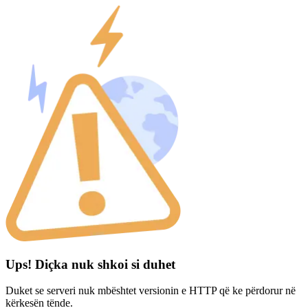
Ups! Diçka nuk shkoi si duhet
Duket se serveri nuk mbështet versionin e HTTP që ke përdorur në
kërkesën tënde.