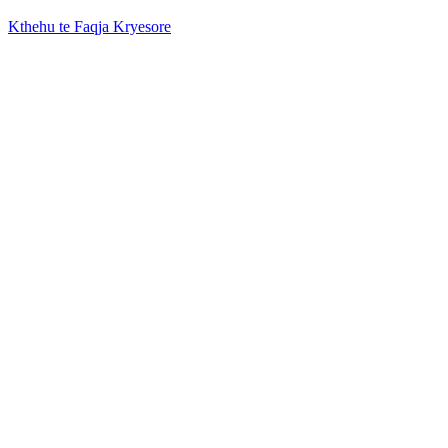
Kthehu te Faqja Kryesore