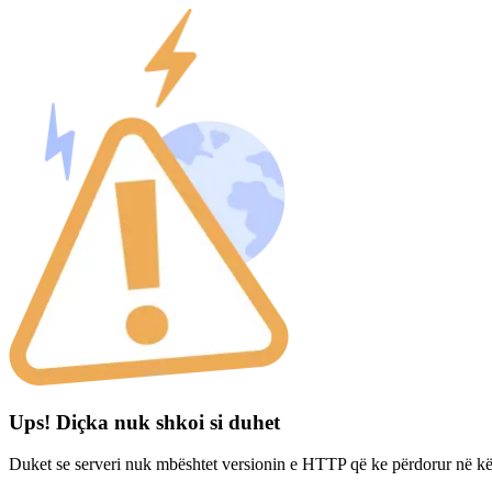
Ups! Diçka nuk shkoi si duhet
Duket se serveri nuk mbështet versionin e HTTP që ke përdorur në kë