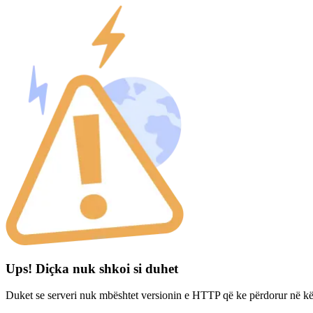
Ups! Diçka nuk shkoi si duhet
Duket se serveri nuk mbështet versionin e HTTP që ke përdorur në kë