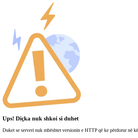
Ups! Diçka nuk shkoi si duhet
Duket se serveri nuk mbështet versionin e HTTP që ke përdorur në kë