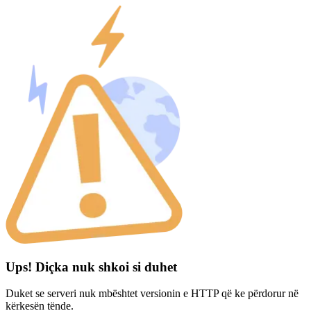
Ups! Diçka nuk shkoi si duhet
Duket se serveri nuk mbështet versionin e HTTP që ke përdorur në
kërkesën tënde.