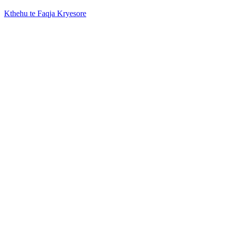
Kthehu te Faqja Kryesore