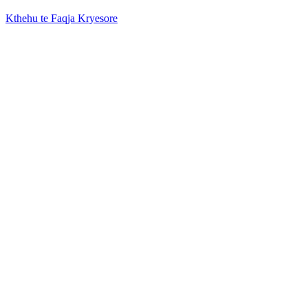
Kthehu te Faqja Kryesore