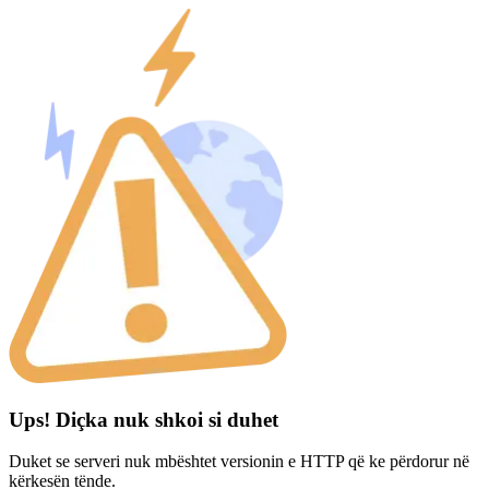
Ups! Diçka nuk shkoi si duhet
Duket se serveri nuk mbështet versionin e HTTP që ke përdorur në
kërkesën tënde.