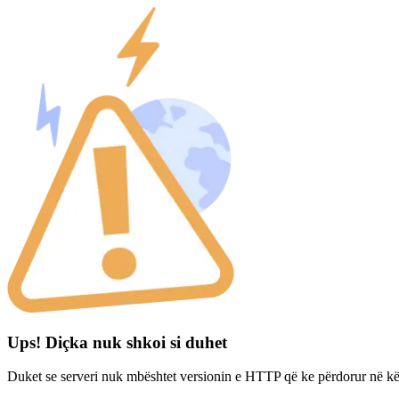
Ups! Diçka nuk shkoi si duhet
Duket se serveri nuk mbështet versionin e HTTP që ke përdorur në kë