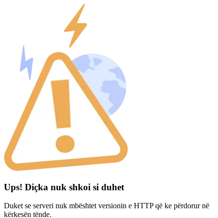
Ups! Diçka nuk shkoi si duhet
Duket se serveri nuk mbështet versionin e HTTP që ke përdorur në
kërkesën tënde.