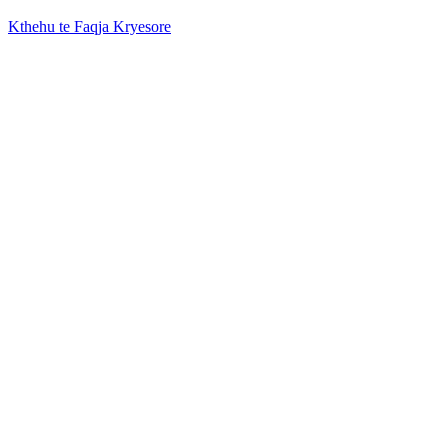
Kthehu te Faqja Kryesore