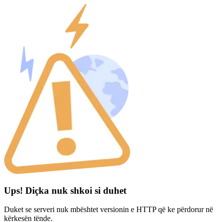
Ups! Diçka nuk shkoi si duhet
Duket se serveri nuk mbështet versionin e HTTP që ke përdorur në
kërkesën tënde.