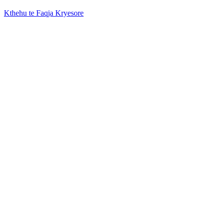
Kthehu te Faqja Kryesore