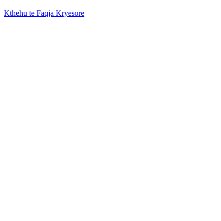
Kthehu te Faqja Kryesore