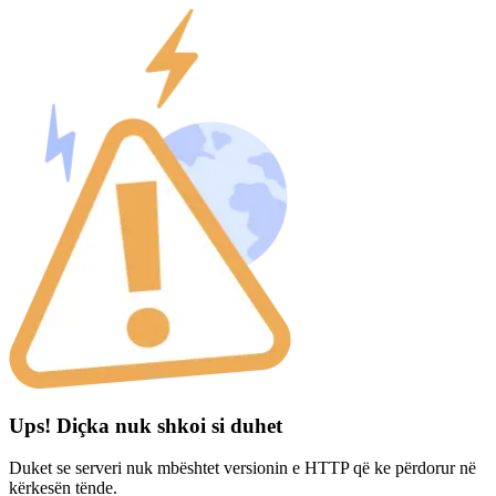
Ups! Diçka nuk shkoi si duhet
Duket se serveri nuk mbështet versionin e HTTP që ke përdorur në
kërkesën tënde.