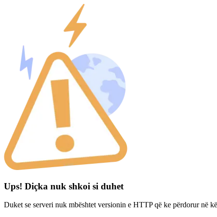
Ups! Diçka nuk shkoi si duhet
Duket se serveri nuk mbështet versionin e HTTP që ke përdorur në kë