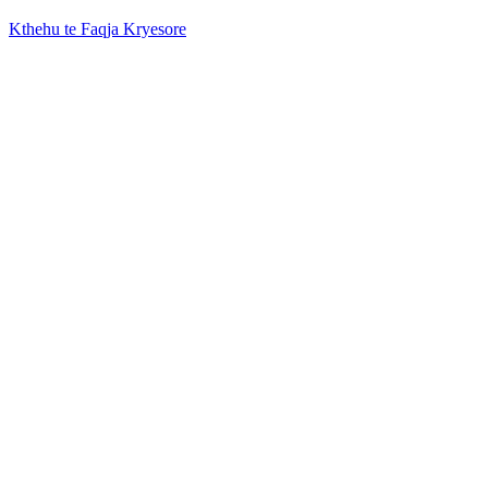
Kthehu te Faqja Kryesore