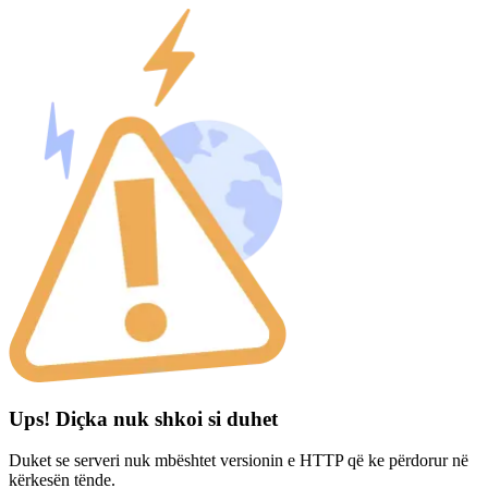
Ups! Diçka nuk shkoi si duhet
Duket se serveri nuk mbështet versionin e HTTP që ke përdorur në
kërkesën tënde.