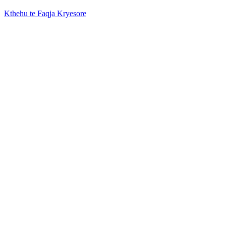
Kthehu te Faqja Kryesore