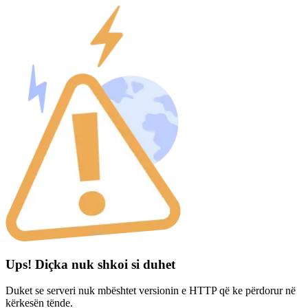
Ups! Diçka nuk shkoi si duhet
Duket se serveri nuk mbështet versionin e HTTP që ke përdorur në
kërkesën tënde.