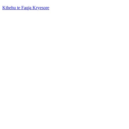
Kthehu te Faqja Kryesore