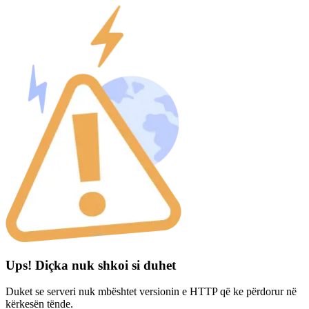
Ups! Diçka nuk shkoi si duhet
Duket se serveri nuk mbështet versionin e HTTP që ke përdorur në
kërkesën tënde.