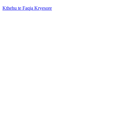
Kthehu te Faqja Kryesore