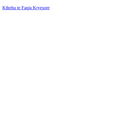
Kthehu te Faqja Kryesore