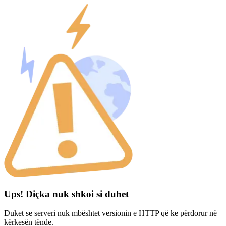
Ups! Diçka nuk shkoi si duhet
Duket se serveri nuk mbështet versionin e HTTP që ke përdorur në
kërkesën tënde.