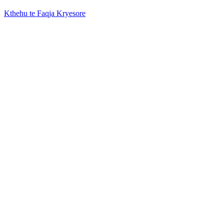
Kthehu te Faqja Kryesore