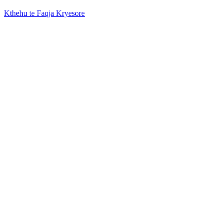
Kthehu te Faqja Kryesore