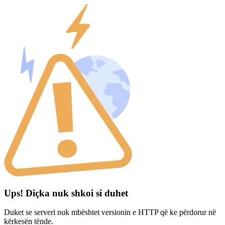
Ups! Diçka nuk shkoi si duhet
Duket se serveri nuk mbështet versionin e HTTP që ke përdorur në
kërkesën tënde.