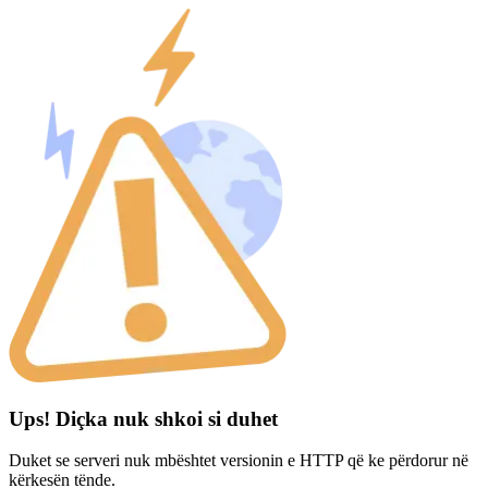
Ups! Diçka nuk shkoi si duhet
Duket se serveri nuk mbështet versionin e HTTP që ke përdorur në
kërkesën tënde.