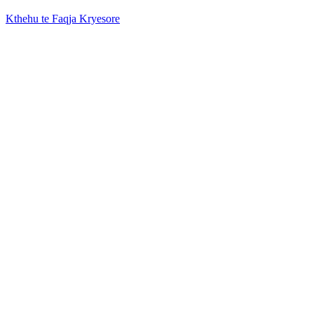
Kthehu te Faqja Kryesore