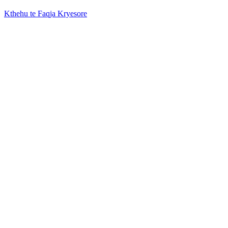
Kthehu te Faqja Kryesore