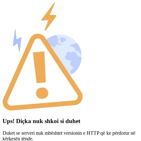
Ups! Diçka nuk shkoi si duhet
Duket se serveri nuk mbështet versionin e HTTP që ke përdorur në
kërkesën tënde.