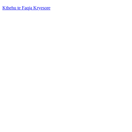
Kthehu te Faqja Kryesore