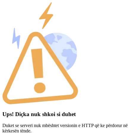
Ups! Diçka nuk shkoi si duhet
Duket se serveri nuk mbështet versionin e HTTP që ke përdorur në
kërkesën tënde.