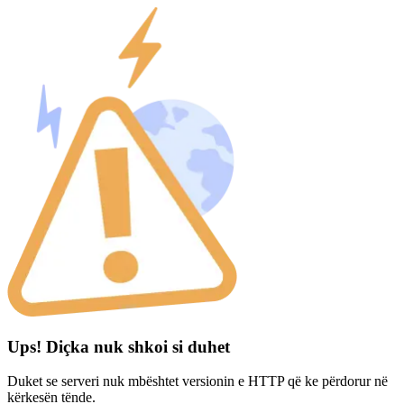
Ups! Diçka nuk shkoi si duhet
Duket se serveri nuk mbështet versionin e HTTP që ke përdorur në
kërkesën tënde.