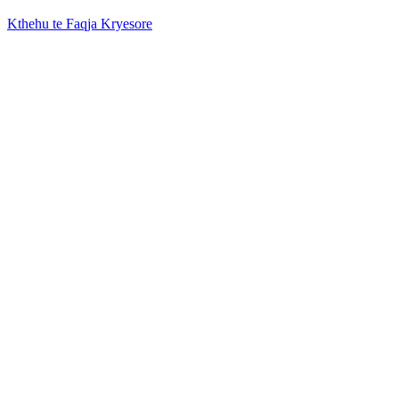
Kthehu te Faqja Kryesore