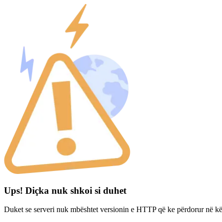
Ups! Diçka nuk shkoi si duhet
Duket se serveri nuk mbështet versionin e HTTP që ke përdorur në kë