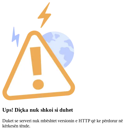
Ups! Diçka nuk shkoi si duhet
Duket se serveri nuk mbështet versionin e HTTP që ke përdorur në
kërkesën tënde.