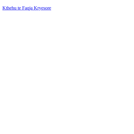
Kthehu te Faqja Kryesore