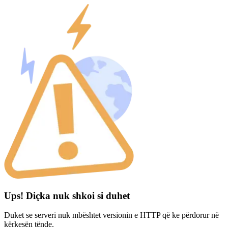
Ups! Diçka nuk shkoi si duhet
Duket se serveri nuk mbështet versionin e HTTP që ke përdorur në
kërkesën tënde.