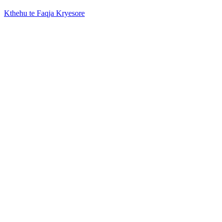
Kthehu te Faqja Kryesore