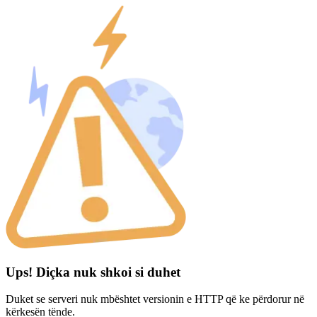
Ups! Diçka nuk shkoi si duhet
Duket se serveri nuk mbështet versionin e HTTP që ke përdorur në
kërkesën tënde.