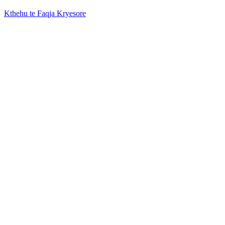
Kthehu te Faqja Kryesore