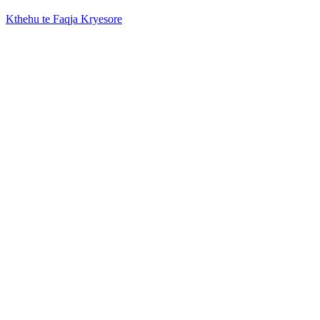
Kthehu te Faqja Kryesore