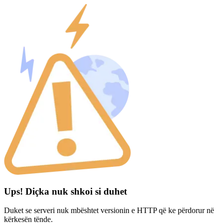
Ups! Diçka nuk shkoi si duhet
Duket se serveri nuk mbështet versionin e HTTP që ke përdorur në
kërkesën tënde.