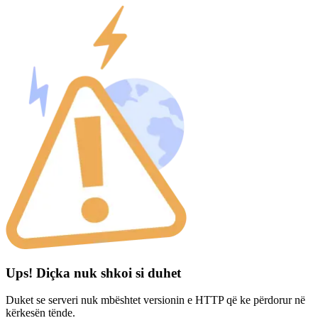
Ups! Diçka nuk shkoi si duhet
Duket se serveri nuk mbështet versionin e HTTP që ke përdorur në
kërkesën tënde.