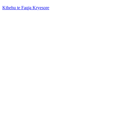
Kthehu te Faqja Kryesore