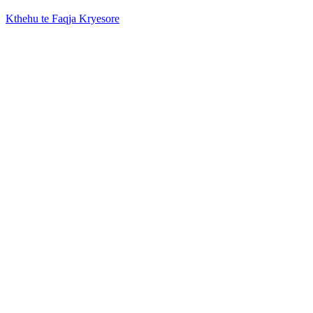
Kthehu te Faqja Kryesore