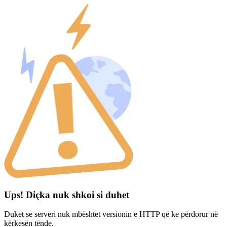
Ups! Diçka nuk shkoi si duhet
Duket se serveri nuk mbështet versionin e HTTP që ke përdorur në
kërkesën tënde.