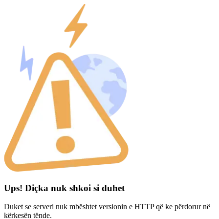
Ups! Diçka nuk shkoi si duhet
Duket se serveri nuk mbështet versionin e HTTP që ke përdorur në
kërkesën tënde.