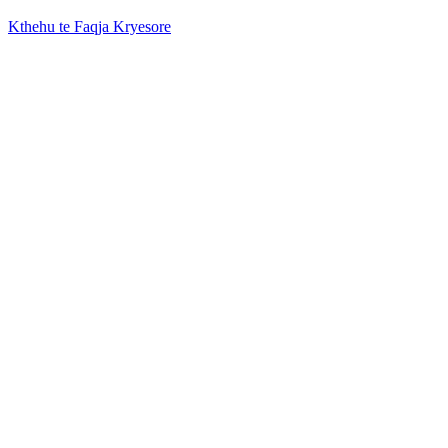
Kthehu te Faqja Kryesore