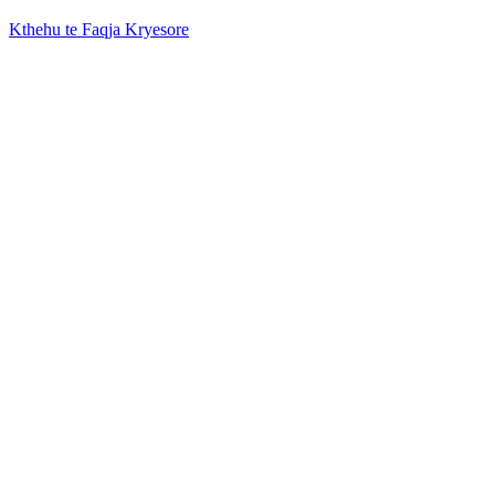
Kthehu te Faqja Kryesore