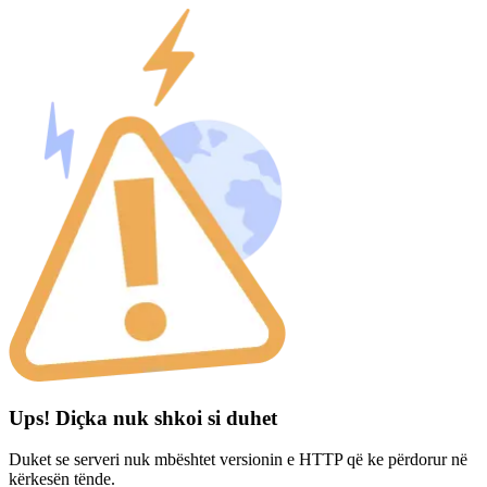
Ups! Diçka nuk shkoi si duhet
Duket se serveri nuk mbështet versionin e HTTP që ke përdorur në
kërkesën tënde.