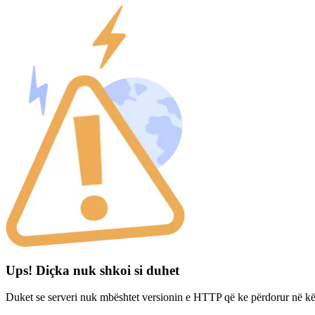
Ups! Diçka nuk shkoi si duhet
Duket se serveri nuk mbështet versionin e HTTP që ke përdorur në kë