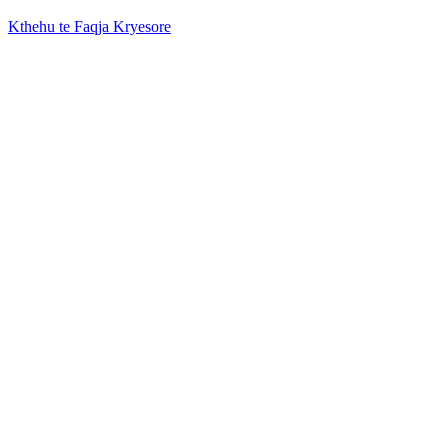
Kthehu te Faqja Kryesore