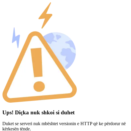
Ups! Diçka nuk shkoi si duhet
Duket se serveri nuk mbështet versionin e HTTP që ke përdorur në
kërkesën tënde.