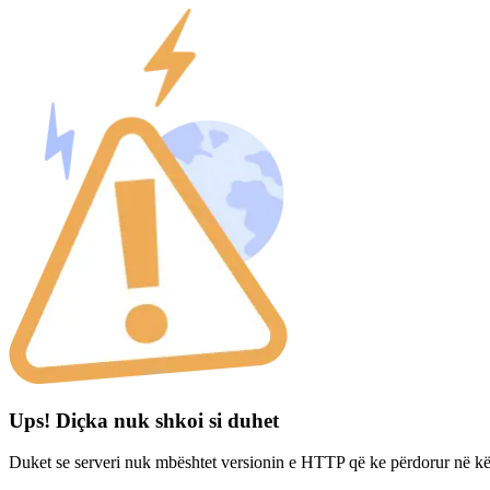
Ups! Diçka nuk shkoi si duhet
Duket se serveri nuk mbështet versionin e HTTP që ke përdorur në kë