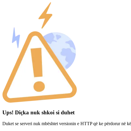
Ups! Diçka nuk shkoi si duhet
Duket se serveri nuk mbështet versionin e HTTP që ke përdorur në kë