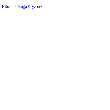
Kthehu te Faqja Kryesore