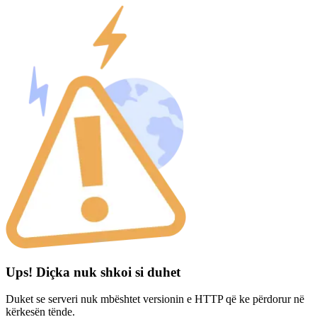
Ups! Diçka nuk shkoi si duhet
Duket se serveri nuk mbështet versionin e HTTP që ke përdorur në
kërkesën tënde.