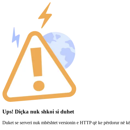
Ups! Diçka nuk shkoi si duhet
Duket se serveri nuk mbështet versionin e HTTP që ke përdorur në kë