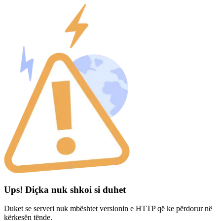
Ups! Diçka nuk shkoi si duhet
Duket se serveri nuk mbështet versionin e HTTP që ke përdorur në
kërkesën tënde.