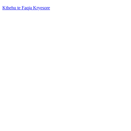
Kthehu te Faqja Kryesore