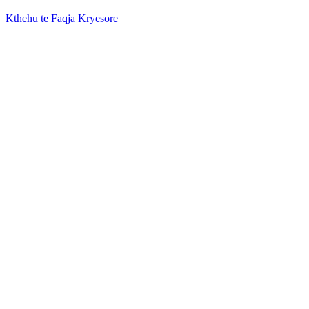
Kthehu te Faqja Kryesore