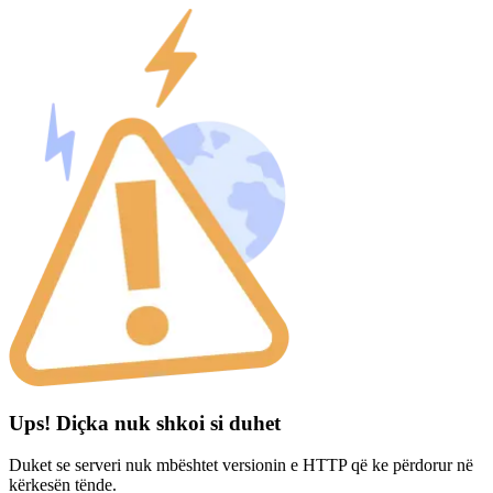
Ups! Diçka nuk shkoi si duhet
Duket se serveri nuk mbështet versionin e HTTP që ke përdorur në
kërkesën tënde.