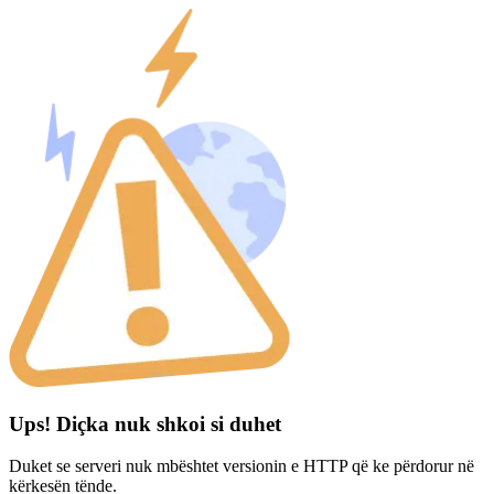
Ups! Diçka nuk shkoi si duhet
Duket se serveri nuk mbështet versionin e HTTP që ke përdorur në
kërkesën tënde.