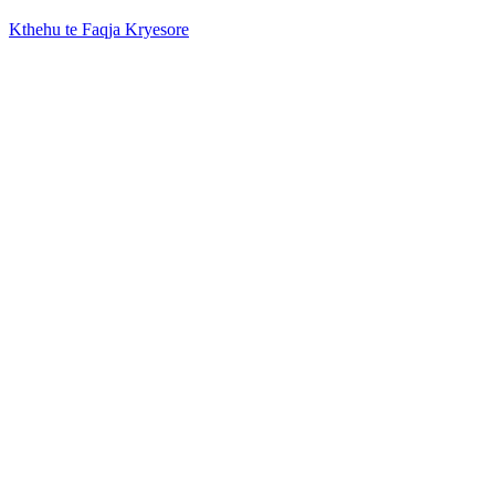
Kthehu te Faqja Kryesore