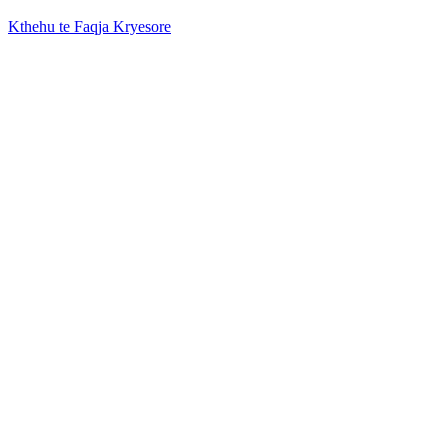
Kthehu te Faqja Kryesore