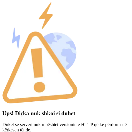
Ups! Diçka nuk shkoi si duhet
Duket se serveri nuk mbështet versionin e HTTP që ke përdorur në
kërkesën tënde.