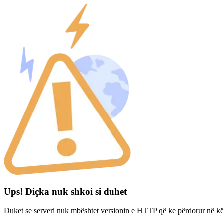
Ups! Diçka nuk shkoi si duhet
Duket se serveri nuk mbështet versionin e HTTP që ke përdorur në kë