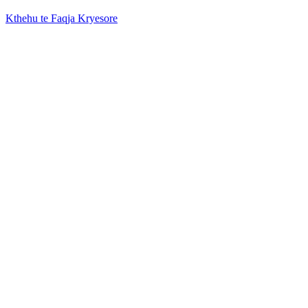
Kthehu te Faqja Kryesore