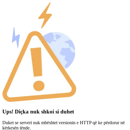
Ups! Diçka nuk shkoi si duhet
Duket se serveri nuk mbështet versionin e HTTP që ke përdorur në
kërkesën tënde.