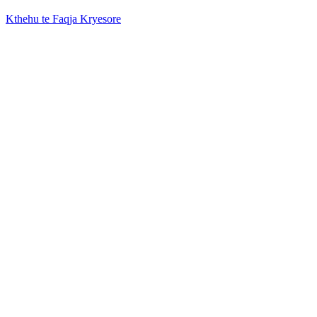
Kthehu te Faqja Kryesore