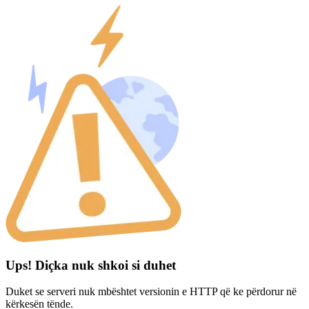
Ups! Diçka nuk shkoi si duhet
Duket se serveri nuk mbështet versionin e HTTP që ke përdorur në
kërkesën tënde.