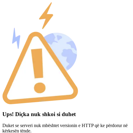
Ups! Diçka nuk shkoi si duhet
Duket se serveri nuk mbështet versionin e HTTP që ke përdorur në
kërkesën tënde.