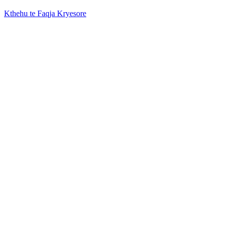
Kthehu te Faqja Kryesore