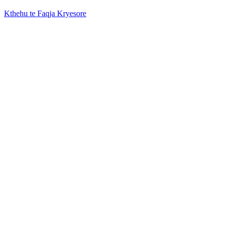
Kthehu te Faqja Kryesore