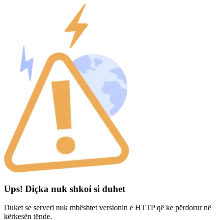
Ups! Diçka nuk shkoi si duhet
Duket se serveri nuk mbështet versionin e HTTP që ke përdorur në
kërkesën tënde.