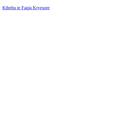
Kthehu te Faqja Kryesore