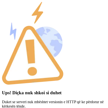
Ups! Diçka nuk shkoi si duhet
Duket se serveri nuk mbështet versionin e HTTP që ke përdorur në
kërkesën tënde.